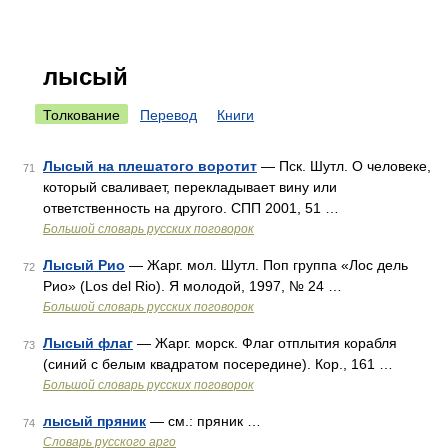
лысый
Толкование
Перевод
Книги
Лысый на плешатого воротит
— Пск. Шутл. О человеке,
71
который сваливает, перекладывает вину или
ответственность на другого. СПП 2001, 51 …
Большой словарь русских поговорок
Лысый Рио
— Жарг. мол. Шутл. Поп группа «Лос дель
72
Рио» (Los del Rio). Я молодой, 1997, № 24 …
Большой словарь русских поговорок
Лысый флаг
— Жарг. морск. Флаг отплытия корабля
73
(синий с белым квадратом посередине). Кор., 161 …
Большой словарь русских поговорок
лысый пряник
— см.: пряник …
74
Словарь русского арго