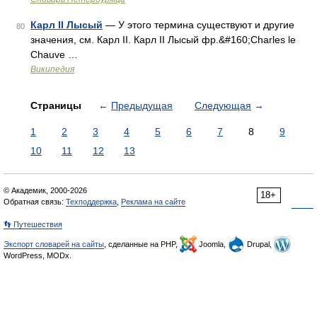
Карл II Лысый
— У этого термина существуют и другие
80
значения, см. Карл II. Карл II Лысый фр.&#160;Charles le
Chauve …
Википедия
Страницы
←
Предыдущая
Следующая
→
1
2
3
4
5
6
7
8
9
10
11
12
13
© Академик, 2000-2026
18+
Обратная связь:
Техподдержка
,
Реклама на сайте
👣 Путешествия
Экспорт словарей на сайты
, сделанные на PHP,
Joomla,
Drupal,
WordPress, MODx.