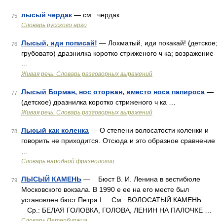
лысый чердак
— см.: чердак …
75
Словарь русского арго
Лысый, иди пописай!
— Лохматый, иди покакай! (детское;
76
грубовато) дразнилка коротко стриженого ч ка; возражение
…
Живая речь. Словарь разговорных выражений
Лысый Борман, нос оторван, вместо носа папироса
—
77
(детское) дразнилка коротко стриженого ч ка …
Живая речь. Словарь разговорных выражений
Лысый как коленка
— О степени волосатости коленки и
78
говорить не приходится. Отсюда и это образное сравнение
…
Словарь народной фразеологии
ЛЫСЫЙ КАМЕНЬ
— Бюст В. И. Ленина в вестибюле
79
Московского вокзала. В 1990 е ее на его месте был
установлен бюст Петра I. См.: ВОЛОСАТЫЙ КАМЕНЬ.
Ср.: БЕЛАЯ ГОЛОВКА, ГОЛОВА, ЛЕНИН НА ПАЛОЧКЕ …
Словарь Петербуржца